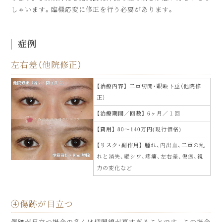
しゃいます。臨機応変に修正を行う必要があります。
症例
左右差（他院修正）
治療内容
二重切開・眼瞼下垂（他院修
正）
治療期間／回数
6ヶ月／１回
費用
80〜140万円(現行価格)
リスク・副作用
腫れ、内出血、二重の乱
れと消失、縦シワ、疼痛、左右差、傷痕、視
力の変化など
④傷跡が目立つ