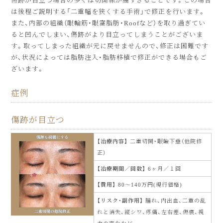
傷跡が目立つ場合の多くは切開線が高すぎることです。この場合
は後程ご説明する「二重幅を狭くする手術」で修正を行います。
また、内部の組織（眼輪筋・眼窩脂肪・Roofなど）を取り過ぎてい
ると凹んでしまい、傷跡がより目立ってしまうことがございま
す。取ってしまった組織が元に戻せませんので、修正は困難です
が、状況によっては脂肪注入・脂肪移植で修正ができる場合もご
ざいます。
症例
傷跡が目立つ
治療内容
二重切開・眼瞼下垂（他院修
正）
治療期間／回数
6ヶ月／１回
費用
80〜140万円(現行価格)
リスク・副作用
腫れ、内出血、二重の乱
れと消失、縦シワ、疼痛、左右差、傷痕、視