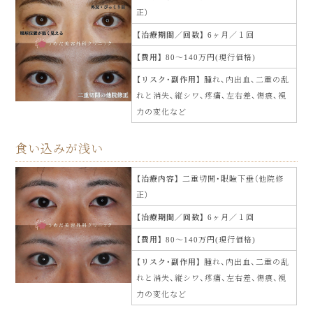
正）
治療期間／回数
6ヶ月／１回
費用
80〜140万円(現行価格)
リスク・副作用
腫れ、内出血、二重の乱
れと消失、縦シワ、疼痛、左右差、傷痕、視
力の変化など
食い込みが浅い
治療内容
二重切開・眼瞼下垂（他院修
正）
治療期間／回数
6ヶ月／１回
費用
80〜140万円(現行価格)
リスク・副作用
腫れ、内出血、二重の乱
れと消失、縦シワ、疼痛、左右差、傷痕、視
力の変化など