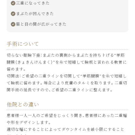
三重になってきた
まぶたが凹んできた
眉と目の間が広がってきた
手術について
切らない眼瞼下垂：まぶたの裏側からまぶたを持ち上げる“挙筋
腱膜（きょきんけんまく）”を糸で短縮して瞼板と言われる軟骨に
留めます。
切開法：ご希望の二重ラインを切開して“挙筋腱膜”を糸で短縮し
て瞼板に留めます。場合により皮膚のタルミを取ります。二重切
開手術の延長ですので、ご希望の二重ラインに整えます。
他院との違い
患者様一人一人のご希望をじっくり聞き、患者様にあった二重幅
や形をデザインします。
適切な幅にすることによってダウンタイムを最小限にすること