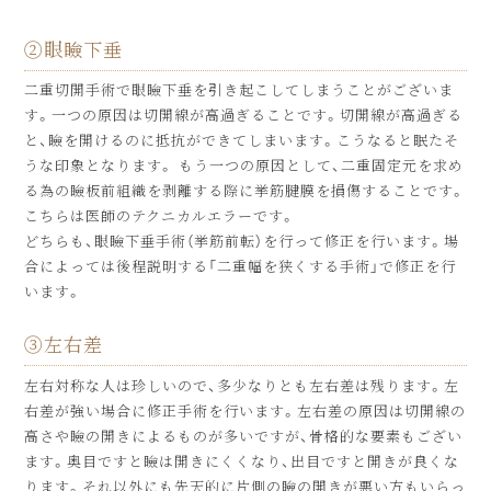
②眼瞼下垂
二重切開手術で眼瞼下垂を引き起こしてしまうことがございま
す。一つの原因は切開線が高過ぎることです。切開線が高過ぎる
と、瞼を開けるのに抵抗ができてしまいます。こうなると眠たそ
うな印象となります。 もう一つの原因として、二重固定元を求め
る為の瞼板前組織を剥離する際に挙筋腱膜を損傷することです。
こちらは医師のテクニカルエラーです。
どちらも、眼瞼下垂手術（挙筋前転）を行って修正を行います。場
合によっては後程説明する「二重幅を狭くする手術」で修正を行
います。
③左右差
左右対称な人は珍しいので、多少なりとも左右差は残ります。左
右差が強い場合に修正手術を行います。左右差の原因は切開線の
高さや瞼の開きによるものが多いですが、骨格的な要素もござい
ます。奥目ですと瞼は開きにくくなり、出目ですと開きが良くな
ります。それ以外にも先天的に片側の瞼の開きが悪い方もいらっ