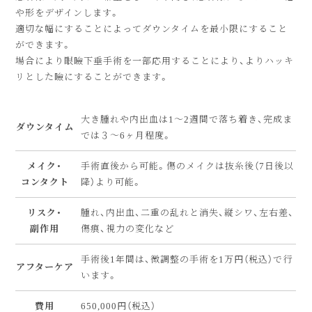
や形をデザインします。
適切な幅にすることによってダウンタイムを最小限にすること
ができます。
場合により眼瞼下垂手術を一部応用することにより、よりハッキ
リとした瞼にすることができます。
大き腫れや内出血は1〜2週間で落ち着き、完成ま
ダウンタイム
では３〜6ヶ月程度。
メイク・
手術直後から可能。傷のメイクは抜糸後（7日後以
コンタクト
降）より可能。
リスク・
腫れ、内出血、二重の乱れと消失、縦シワ、左右差、
副作用
傷痕、視力の変化など
手術後1年間は、微調整の手術を1万円（税込）で行
アフターケア
います。
費用
650,000円（税込）