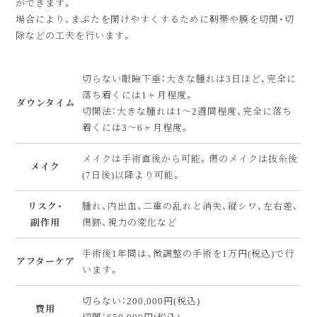
ができます。
場合により、まぶたを開けやすくするために靭帯や膜を切開・切
除などの工夫を行います。
切らない眼瞼下垂：大きな腫れは3日ほど、完全に
落ち着くには1ヶ月程度。
ダウンタイム
切開法：大きな腫れは1〜2週間程度、完全に落ち
着くには3〜6ヶ月程度。
メイクは手術直後から可能。傷のメイクは抜糸後
メイク
(7日後)以降より可能。
リスク・
腫れ、内出血、二重の乱れと消失、縦シワ、左右差、
副作用
傷跡、視力の変化など
手術後1年間は、微調整の手術を1万円(税込)で行
アフターケア
います。
切らない：200,000円(税込)
費用