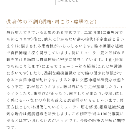
力の変化など
⑤身体の不調（頭痛・肩こり・痙攣など）
最近増えてきている印象のある症状です。二重切開（二重埋没で
も起こります）後に、他人に分からない謎の症状（不定主訴と言い
ます）に悩まされる患者様がいらっしゃいます。瞼は繊細な組織
で自律神経に深く関与しています。特にミューラー筋と呼ばれる
瞼を開ける筋肉は自律神経に密接に関与しています。手術（怪我
でも起こりえます）によってミューラー筋を損傷（これは埋没法
に多いです）したり、過剰な瘢痕組織などで瞼の開きに制限がで
きると自律神経が乱れます。すると常に交感神経が活発な状態と
なり不定主訴が起こりえます。瞼以外にも手足が痙攣したり、イ
ライラしたり、歯並びが狂ったり、歯ぎしりが出たり、便秘、眩し
く感じる・・・などの症状を訴える患者様がいらっしゃいます。修
正方法としては損傷しているミューラー筋を修復、瘢痕組織が過
剰な場合は瘢痕組織を除去します。この修正手術は100％確実に
治るとは言い切れないのがネックです。今後の医療の発展に期待
です。