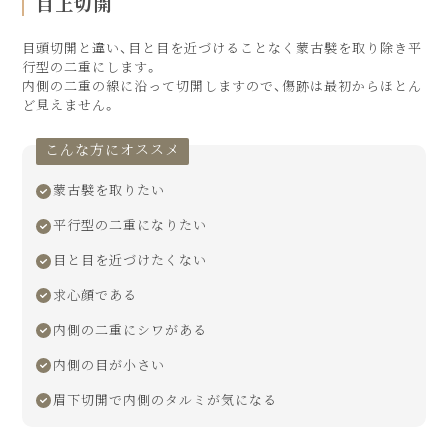
目上切開
目頭切開と違い、目と目を近づけることなく蒙古襞を取り除き平
行型の二重にします。
内側の二重の線に沿って切開しますので、傷跡は最初からほとん
ど見えません。
こんな方にオススメ
蒙古襞を取りたい
平行型の二重になりたい
目と目を近づけたくない
求心顔である
内側の二重にシワがある
内側の目が小さい
眉下切開で内側のタルミが気になる