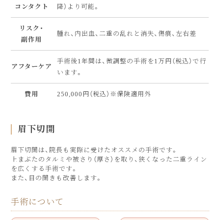
コンタクト
降）より可能。
リスク・
腫れ、内出血、二重の乱れと消失、傷痕、左右差
副作用
手術後1年間は、微調整の手術を1万円（税込）で行
アフターケア
います。
費用
250,000円（税込）※保険適用外
眉下切開
眉下切開は、院長も実際に受けたオススメの手術です。
上まぶたのタルミや被さり（厚さ）を取り、狭くなった二重ライン
を広くする手術です。
また、目の開きも改善します。
手術について