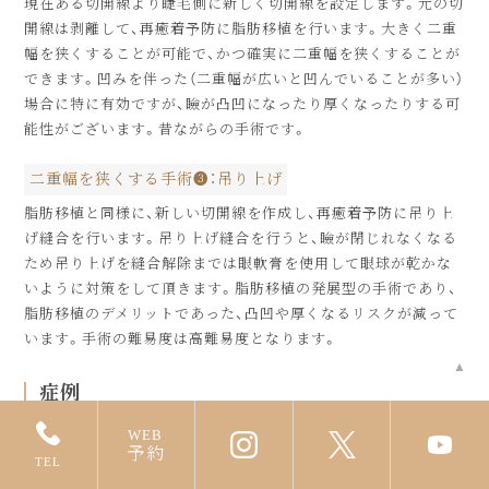
現在ある切開線より睫毛側に新しく切開線を設定します。元の切
開線は剥離して、再癒着予防に脂肪移植を行います。大きく二重
幅を狭くすることが可能で、かつ確実に二重幅を狭くすることが
できます。凹みを伴った（二重幅が広いと凹んでいることが多い）
場合に特に有効ですが、瞼が凸凹になったり厚くなったりする可
能性がございます。昔ながらの手術です。
二重幅を狭くする手術❸：吊り上げ
脂肪移植と同様に、新しい切開線を作成し、再癒着予防に吊り上
げ縫合を行います。吊り上げ縫合を行うと、瞼が閉じれなくなる
ため吊り上げを縫合解除までは眼軟膏を使用して眼球が乾かな
いように対策をして頂きます。脂肪移植の発展型の手術であり、
脂肪移植のデメリットであった、凸凹や厚くなるリスクが減って
います。手術の難易度は高難易度となります。
▲
症例
WEB
予約
二重幅が狭い
TEL