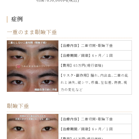
切開：650,000円(税込)
症例
一重のまま眼瞼下垂
治療内容
二重切開・眼瞼下垂
治療期間／回数
6ヶ月／１回
費用
65万円(現行価格)
リスク・副作用
腫れ、内出血、二重の乱
れと消失、縦シワ、疼痛、左右差、傷痕、視
力の変化など
眼瞼下垂
治療内容
二重切開・眼瞼下垂
治療期間／回数
6ヶ月／１回