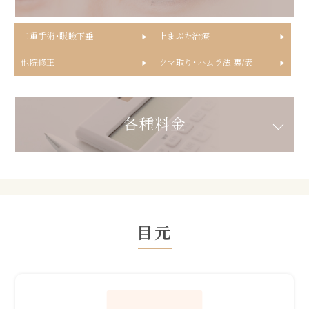
二重手術・眼瞼下垂
上まぶた治療
他院修正
クマ取り・ハムラ法 裏/表
各種料金
目元