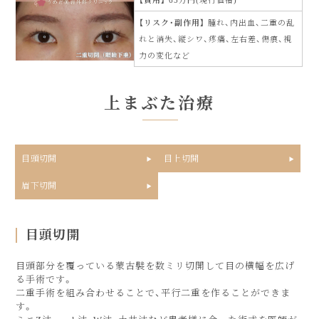
費用
65万円(現行価格)
リスク・副作用
腫れ、内出血、二重の乱
れと消失、縦シワ、疼痛、左右差、傷痕、視
力の変化など
上まぶた治療
目頭切開
目上切開
眉下切開
目頭切開
目頭部分を覆っている蒙古襞を数ミリ切開して目の横幅を広げ
る手術です。
二重手術を組み合わせることで、平行二重を作ることができま
す。