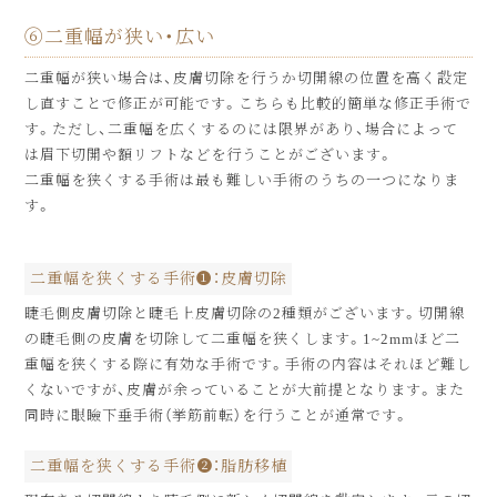
⑥二重幅が狭い・広い
二重幅が狭い場合は、皮膚切除を行うか切開線の位置を高く設定
し直すことで修正が可能です。こちらも比較的簡単な修正手術で
す。ただし、二重幅を広くするのには限界があり、場合によって
は眉下切開や額リフトなどを行うことがございます。
二重幅を狭くする手術は最も難しい手術のうちの一つになりま
す。
二重幅を狭くする手術❶：皮膚切除
睫毛側皮膚切除と睫毛上皮膚切除の2種類がございます。切開線
の睫毛側の皮膚を切除して二重幅を狭くします。1~2mmほど二
重幅を狭くする際に有効な手術です。手術の内容はそれほど難し
くないですが、皮膚が余っていることが大前提となります。また
同時に眼瞼下垂手術（挙筋前転）を行うことが通常です。
二重幅を狭くする手術❷：脂肪移植