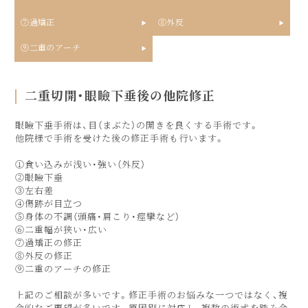
⑦過矯正
⑧外反
⑨二重のアーチ
二重切開・眼瞼下垂後の他院修正
眼瞼下垂手術は、目（まぶた）の開きを良くする手術です。
他院様で手術を受けた後の修正手術も行います。
①食い込みが浅い・強い（外反）
②眼瞼下垂
③左右差
④傷跡が目立つ
⑤身体の不調（頭痛・肩こり・痙攣など）
⑥二重幅が狭い・広い
⑦過矯正の修正
⑧外反の修正
⑨二重のアーチの修正
上記のご相談が多いです。修正手術のお悩みな一つではなく、複