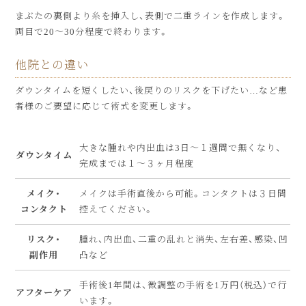
まぶたの裏側より糸を挿入し、表側で二重ラインを作成します。
両目で20～30分程度で終わります。
他院との違い
ダウンタイムを短くしたい、後戻りのリスクを下げたい…など患
者様のご要望に応じて術式を変更します。
大きな腫れや内出血は3日〜１週間で無くなり、
ダウンタイム
完成までは１〜３ヶ月程度
メイク・
メイクは手術直後から可能。コンタクトは３日間
コンタクト
控えてください。
リスク・
腫れ、内出血、二重の乱れと消失、左右差、感染、凹
副作用
凸など
手術後1年間は、微調整の手術を1万円（税込）で行
アフターケア
います。