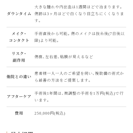
大きな腫れや内出血は1週間ほどで治まります。
ダウンタイム
傷跡は3ヶ月ほどで白くなり目立ちにくくなりま
す。
メイク・
手術直後から可能。傷のメイクは抜糸後(7日後以
コンタクト
降)より可能。
リスク・
傷痕、左右差、粘膜が見えるなど
副作用
患者様一人一人のご希望を伺い、複数個の術式か
他院との違い
ら最善の方法をご提案します。
手術後1年間は、微調整の手術を1万円(税込)で行
アフターケア
います。
費用
250,000円(税込)