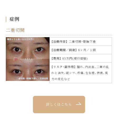
症例
二重切開
治療内容
二重切開・眼瞼下垂
治療期間／回数
6ヶ月／１回
費用
65万円(現行価格)
リスク・副作用
腫れ、内出血、二重の乱
れと消失、縦シワ、疼痛、左右差、傷痕、視
力の変化など
詳しくはこちら