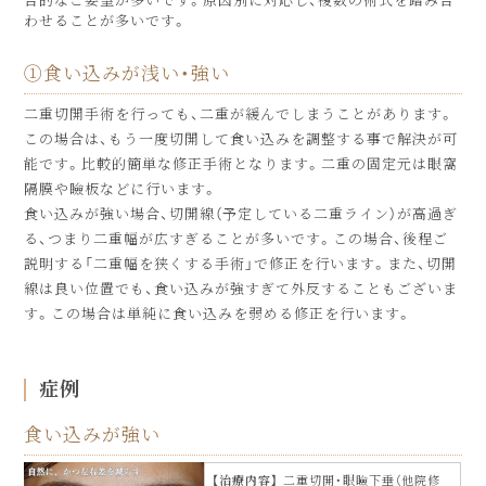
合的なご要望が多いです。原因別に対応し、複数の術式を踏み合
わせることが多いです。
①食い込みが浅い・強い
二重切開手術を行っても、二重が緩んでしまうことがあります。
この場合は、もう一度切開して食い込みを調整する事で解決が可
能です。比較的簡単な修正手術となります。二重の固定元は眼窩
隔膜や瞼板などに行います。
食い込みが強い場合、切開線（予定している二重ライン）が高過ぎ
る、つまり二重幅が広すぎることが多いです。この場合、後程ご
説明する「二重幅を狭くする手術」で修正を行います。また、切開
線は良い位置でも、食い込みが強すぎて外反することもございま
す。この場合は単純に食い込みを弱める修正を行います。
症例
食い込みが強い
治療内容
二重切開・眼瞼下垂（他院修