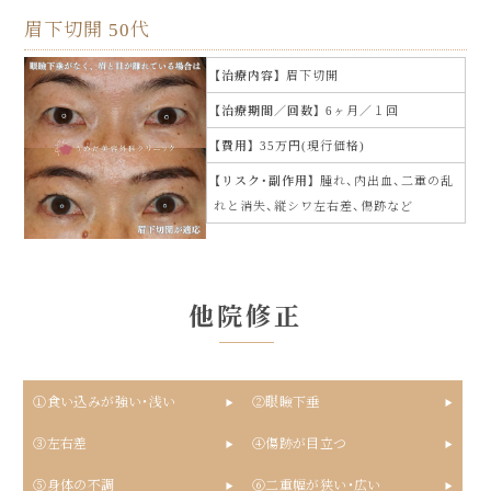
眉下切開 50代
治療内容
眉下切開
治療期間／回数
6ヶ月／１回
費用
35万円(現行価格)
リスク・副作用
腫れ、内出血、二重の乱
れと消失、縦シワ左右差、傷跡など
他院修正
①食い込みが強い・浅い
②眼瞼下垂
③左右差
④傷跡が目立つ
⑤身体の不調
⑥二重幅が狭い・広い